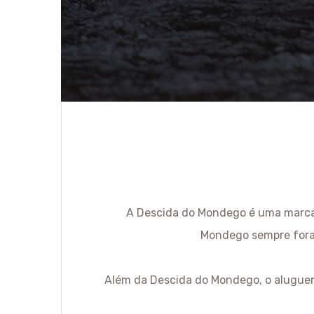
A Descida do Mondego é uma marca 
Mondego sempre foram
Além da Descida do Mondego, o aluguer 