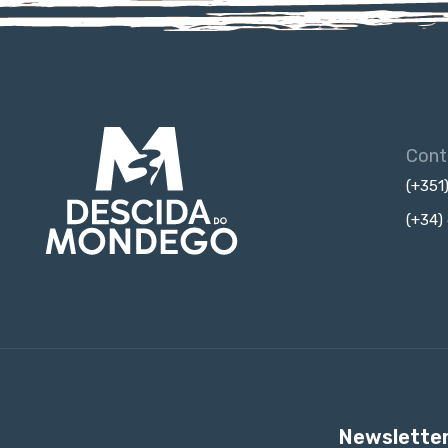
Cont
(+351
(+34)
Newslette