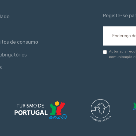
Registe-se pa
idade
litos de consumo
Autorizo a reco
obrigatórios
comunicação d
s